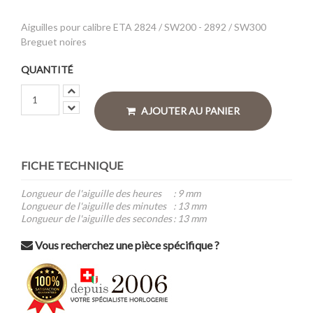
Aiguilles pour calibre ETA 2824 / SW200 - 2892 / SW300
Breguet noires
QUANTITÉ
AJOUTER AU PANIER
FICHE TECHNIQUE
Longueur de l'aiguille des heures
:
9 mm
Longueur de l'aiguille des minutes
:
13 mm
Longueur de l'aiguille des secondes
:
13 mm
Vous recherchez une pièce spécifique ?