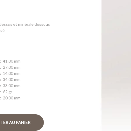
r dessus et minérale dessous
ssé
:
41.00 mm
:
27.00 mm
:
14.00 mm
:
34.00 mm
:
33.00 mm
:
62 gr
:
20.00 mm
TER AU PANIER