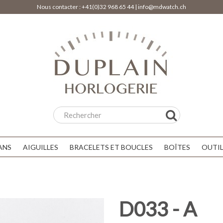
Nous contacter :
+41(0)32 968 65 44
|
info@mdwatch.ch
ANS
AIGUILLES
BRACELETS ET BOUCLES
BOÎTES
OUTI
D033 - A