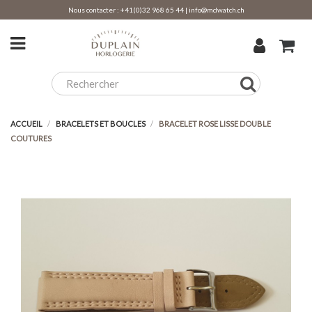
Nous contacter :
+41(0)32 968 65 44
|
info@mdwatch.ch
ACCUEIL
BRACELETS ET BOUCLES
BRACELET ROSE LISSE DOUBLE
COUTURES