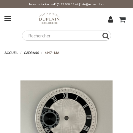
Nous contacter :
+41(0)32 968 65 44
|
info@mdwatch.ch
ACCUEIL
CADRANS
6497 - MA