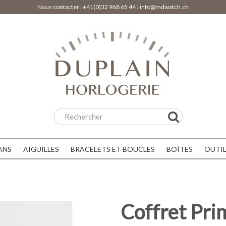
Nous contacter :
+41(0)32 968 65 44
|
info@mdwatch.ch
ANS
AIGUILLES
BRACELETS ET BOUCLES
BOÎTES
OUTI
Coffret Pri