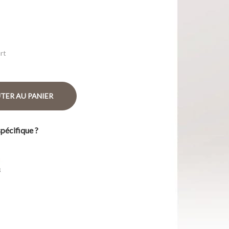
rt
TER AU PANIER
pécifique ?