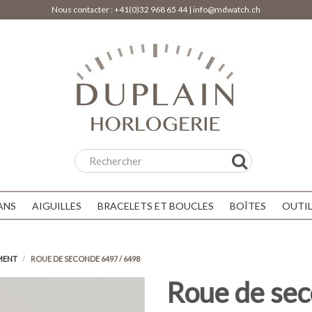
Nous contacter :
+41(0)32 968 65 44
|
info@mdwatch.ch
ANS
AIGUILLES
BRACELETS ET BOUCLES
BOÎTES
OUTI
MENT
ROUE DE SECONDE 6497 / 6498
Roue de se