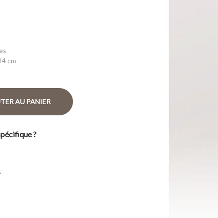
es
 14 cm
TER AU PANIER
pécifique ?