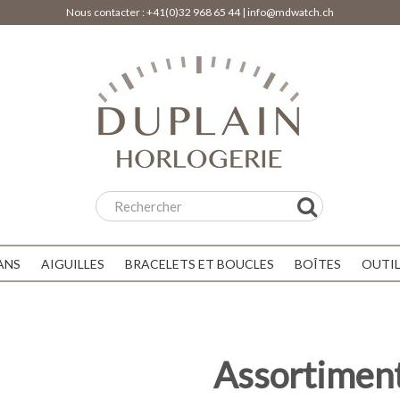
Nous contacter :
+41(0)32 968 65 44
|
info@mdwatch.ch
ANS
AIGUILLES
BRACELETS ET BOUCLES
BOÎTES
OUTI
Assortiment