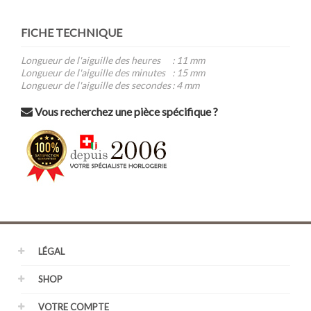
FICHE TECHNIQUE
Longueur de l'aiguille des heures
:
11 mm
Longueur de l'aiguille des minutes
:
15 mm
Longueur de l'aiguille des secondes
:
4 mm
Vous recherchez une pièce spécifique ?
LÉGAL
SHOP
VOTRE COMPTE