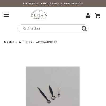
Nous contacter :
+41(0)32 968 65 44
|
info@mdwatch.ch
ACCUEIL
AIGUILLES
6497/6498 NO. 28